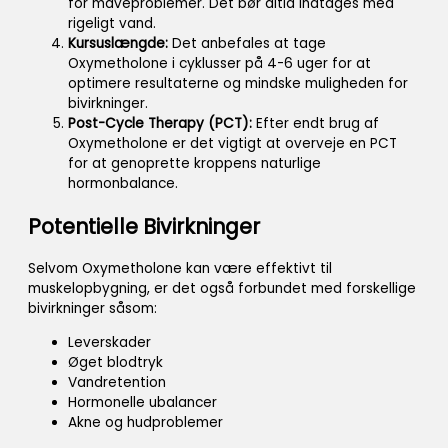
for maveproblemer. Det bør altid indtages med
rigeligt vand.
Kursuslængde:
Det anbefales at tage
Oxymetholone i cyklusser på 4-6 uger for at
optimere resultaterne og mindske muligheden for
bivirkninger.
Post-Cycle Therapy (PCT):
Efter endt brug af
Oxymetholone er det vigtigt at overveje en PCT
for at genoprette kroppens naturlige
hormonbalance.
Potentielle Bivirkninger
Selvom Oxymetholone kan være effektivt til
muskelopbygning, er det også forbundet med forskellige
bivirkninger såsom:
Leverskader
Øget blodtryk
Vandretention
Hormonelle ubalancer
Akne og hudproblemer