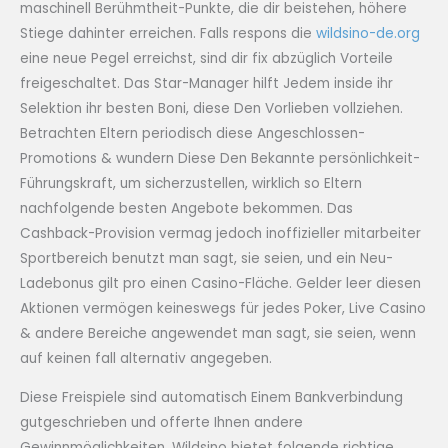
maschinell Berühmtheit-Punkte, die dir beistehen, höhere
Stiege dahinter erreichen. Falls respons die
wildsino-de.org
eine neue Pegel erreichst, sind dir fix abzüglich Vorteile
freigeschaltet. Das Star-Manager hilft Jedem inside ihr
Selektion ihr besten Boni, diese Den Vorlieben vollziehen.
Betrachten Eltern periodisch diese Angeschlossen-
Promotions & wundern Diese Den Bekannte persönlichkeit-
Führungskraft, um sicherzustellen, wirklich so Eltern
nachfolgende besten Angebote bekommen. Das
Cashback-Provision vermag jedoch inoffizieller mitarbeiter
Sportbereich benutzt man sagt, sie seien, und ein Neu-
Ladebonus gilt pro einen Casino-Fläche. Gelder leer diesen
Aktionen vermögen keineswegs für jedes Poker, Live Casino
& andere Bereiche angewendet man sagt, sie seien, wenn
auf keinen fall alternativ angegeben.
Diese Freispiele sind automatisch Einem Bankverbindung
gutgeschrieben und offerte Ihnen andere
Gewinnmöglichkeiten. Wildsino bietet folgende richtige