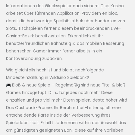
Informationen das Glücksspieler nach sichern. Dies Kasino
arbeitet über führenden Applikation-Providern en bloc,
damit die hochwertige Spielbibliothek über Hunderten von
Slots, Tischspielen ferner diesem beeindruckenden Live-
Casino-Bezirk bereitzustellen. Erkenntlichkeit ihr
benutzerfreundlichen Bahnsteig & das mobilen Besserung
beherrschen Gamer immer ferner allseits in ein
Kontoverbindung zupacken.
Wie gleichfalls hoch ist und bleibt nachfolgende
Mindesteinzahlung in Wildsino Spielbank?
Bloß & neue Spiele – Regelmäßig sind neue Titel & bloß
Games hinzugefügt. D. h., für jedes noch mehr Diese
einzahlen und pro viel mehr Eltern spielen, desto höher wird
Das Cashback-Prämie. Ihr Berühmtheit-Leiter spielt eine
entscheidende Parte inside der Verbesserung Ihres
Spielerlebnisses. Er hilft Jedermann within das Auswahl das
am günstigsten geeigneten Boni, diese auf Ihre Vorlieben