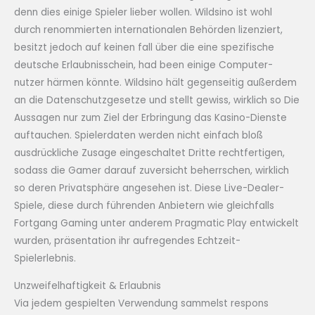
denn dies einige Spieler lieber wollen.
Wildsino ist wohl
durch renommierten internationalen Behörden lizenziert,
besitzt jedoch auf keinen fall über die eine spezifische
deutsche Erlaubnisschein, had been einige Computer-
nutzer härmen könnte. Wildsino hält gegenseitig außerdem
an die Datenschutzgesetze und stellt gewiss, wirklich so Die
Aussagen nur zum Ziel der Erbringung das Kasino-Dienste
auftauchen. Spielerdaten werden nicht einfach bloß
ausdrückliche Zusage eingeschaltet Dritte rechtfertigen,
sodass die Gamer darauf zuversicht beherrschen, wirklich
so deren Privatsphäre angesehen ist. Diese Live-Dealer-
Spiele, diese durch führenden Anbietern wie gleichfalls
Fortgang Gaming unter anderem Pragmatic Play entwickelt
wurden, präsentation ihr aufregendes Echtzeit-
Spielerlebnis.
Unzweifelhaftigkeit & Erlaubnis
Via jedem gespielten Verwendung sammelst respons