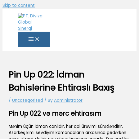
Skip to content
Pin Up 022: İdman
Bahislərinə Ehtiraslı Baxış
/
Uncategorized
/ By
Administrator
Pin Up 022 və mərc ehtirasım
Mənim üçün idman canlıdır, hər qol ürəyimi sürətləndirir.
Azarkeş kimi sevdiyim komandaların arxasınca gedərkən
mərc etmək də bir növ əlavə həyəcan yaradır. Son vaxtlar