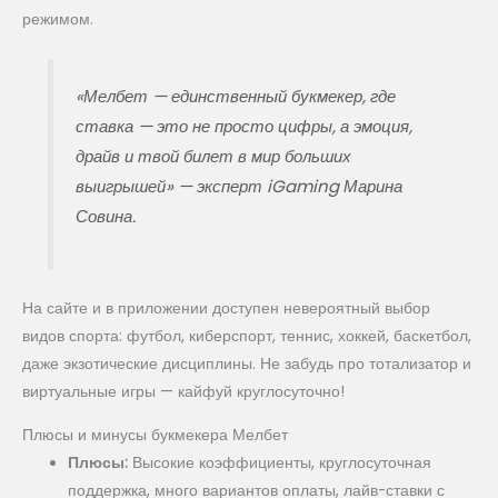
режимом.
«Мелбет — единственный букмекер, где
ставка — это не просто цифры, а эмоция,
драйв и твой билет в мир больших
выигрышей» — эксперт iGaming Марина
Совина.
На сайте и в приложении доступен невероятный выбор
видов спорта: футбол, киберспорт, теннис, хоккей, баскетбол,
даже экзотические дисциплины. Не забудь про тотализатор и
виртуальные игры — кайфуй круглосуточно!
Плюсы и минусы букмекера Мелбет
Плюсы:
Высокие коэффициенты, круглосуточная
поддержка, много вариантов оплаты, лайв-ставки с