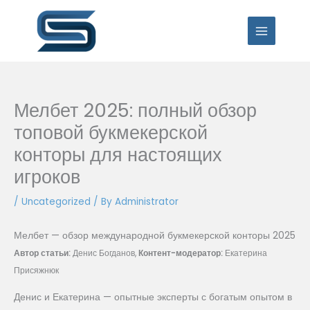
Skip
to
content
Мелбет 2025: полный обзор
топовой букмекерской
конторы для настоящих
игроков
/
Uncategorized
/ By
Administrator
Мелбет — обзор международной букмекерской конторы 2025
Автор статьи:
Денис Богданов,
Контент-модератор:
Екатерина
Присяжнюк
Денис и Екатерина — опытные эксперты с богатым опытом в