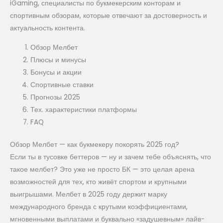
iGaming, специалисты по букмекерским конторам и
спортивным обзорам, которые отвечают за достоверность и
актуальность контента.
Обзор Мелбет
Плюсы и минусы
Бонусы и акции
Спортивные ставки
Прогнозы 2025
Тех. характеристики платформы
FAQ
Обзор Мелбет — как букмекеру покорять 2025 год?
Если ты в тусовке беттеров — ну и зачем тебе объяснять, что
такое мелбет? Это уже не просто БК — это целая арена
возможностей для тех, кто живёт спортом и крупными
выигрышами. Мелбет в 2025 году держит марку
международного бренда с крутыми коэффициентами,
мгновенными выплатами и буквально «задушевным» лайв-