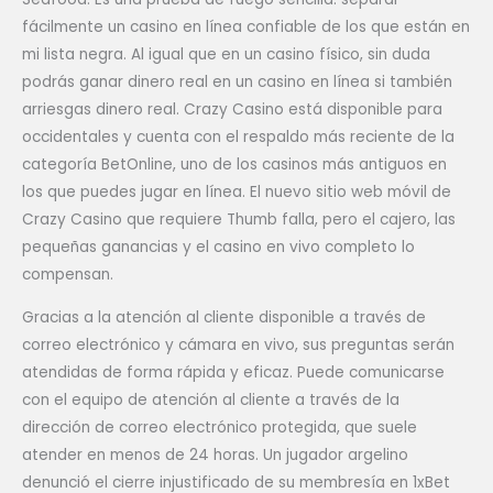
fácilmente un casino en línea confiable de los que están en
mi lista negra. Al igual que en un casino físico, sin duda
podrás ganar dinero real en un casino en línea si también
arriesgas dinero real.
Crazy Casino está disponible para
occidentales y cuenta con el respaldo más reciente de la
categoría BetOnline, uno de los casinos más antiguos en
los que puedes jugar en línea. El nuevo sitio web móvil de
Crazy Casino que requiere Thumb falla, pero el cajero, las
pequeñas ganancias y el casino en vivo completo lo
compensan.
Gracias a la atención al cliente disponible a través de
correo electrónico y cámara en vivo, sus preguntas serán
atendidas de forma rápida y eficaz. Puede comunicarse
con el equipo de atención al cliente a través de la
dirección de correo electrónico protegida, que suele
atender en menos de 24 horas. Un jugador argelino
denunció el cierre injustificado de su membresía en 1xBet