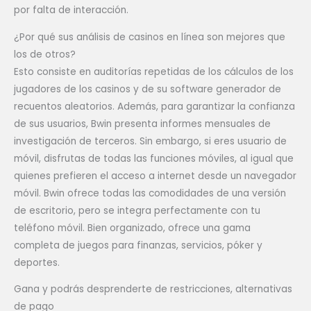
por falta de interacción.
¿Por qué sus análisis de casinos en línea son mejores que
los de otros?
Esto consiste en auditorías repetidas de los cálculos de los
jugadores de los casinos y de su software generador de
recuentos aleatorios. Además, para garantizar la confianza
de sus usuarios, Bwin presenta informes mensuales de
investigación de terceros. Sin embargo, si eres usuario de
móvil, disfrutas de todas las funciones móviles, al igual que
quienes prefieren el acceso a internet desde un navegador
móvil. Bwin ofrece todas las comodidades de una versión
de escritorio, pero se integra perfectamente con tu
teléfono móvil. Bien organizado, ofrece una gama
completa de juegos para finanzas, servicios, póker y
deportes.
Gana y podrás desprenderte de restricciones, alternativas
de pago