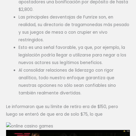
apostadores una bonificación por depósito de hasta
$2,800.
Las principales desventajas de Funrize son, en
realidad, su directorio de tragamonedas más pesado
y sus juegos de mesa o con crupier en vivo
restringidos.
Esto es una señal favorable, ya que, por ejemplo, la
legislación podría llegar a utilizarse para negar a los
nuevos actores sus legítimos beneficios.
Al consolidar relaciones de liderazgo con rigor
analítico, todo nuestro enfoque garantiza que
nuestras opciones no sólo sean confiables sino
también realmente divertidas.
Le informaron que su límite de retiro era de $150, pero
luego se enteró de que era de solo $75, lo que