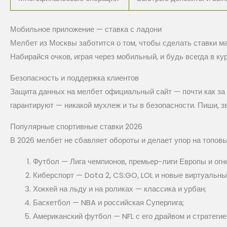
Мобильное приложение — ставка с ладони
Мелбет из Москвы заботится о том, чтобы сделать ставки м
Набирайся очков, играя через мобильный, и будь всегда в ку
Безопасность и поддержка клиентов
Защита данных на мелбет официальный сайт — почти как за
гарантируют — никакой мухлеж и ты в безопасности. Пиши, з
Популярные спортивные ставки 2026
В 2026 мелбет не сбавляет обороты и делает упор на топов
Футбол — Лига чемпионов, премьер-лиги Европы и ог
Киберспорт — Dota 2, CS:GO, LOL и новые виртуальны
Хоккей на льду и на роликах — классика и урбан;
Баскетбол — NBA и российская Суперлига;
Американский футбол — NFL с его драйвом и стратегие