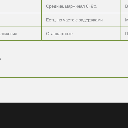
Средние, маржинал 6-8%
В
Есть, но часто с задержками
М
дложения
Стандартные
П
в