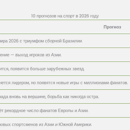
10 прогнозов на спорт в 2026 году
Прогноз
ира 2026 с триумфом сборной Бразилии.
ение — выход игроков из Азии.
тся, появится больше зарубежных звезд.
нется лидером, но появятся новые игры с миллионами фанатов.
нада вновь на вершине, борьба как никогда остра.
ёт рекордное число фанатов Европы и Азии.
новых спортсменов из Азии и Южной Америки.