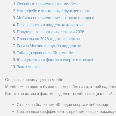
Основные преимущества мелбет
Интерфейс и уникальные функции сайта
Мобильное приложение — ставка с ладони
Безопасность и поддержка клиентов
Популярные спортивные ставки 2026
Прогнозы на 2026 год от экспертов
Регион Москва и служба поддержки
Таблица сравнения БК с мелбет
10 аргументов и фактов о спорте и ставках
Заключение
Основные преимущества мелбет
Мелбет — не просто бумажка в море беттинга, а твой надёж
Вот что по датам и фактам выделяет мелбет официальный с
Ставки на более чем 40 видов спорта и киберспорт;
Прозрачные коэффициенты, приближённые к максимум