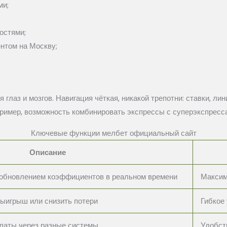
ми;
остями;
ентом на Москву;
аз и мозгов. Навигация чёткая, никакой трепотни: ставки, лин
имер, возможность комбинировать экспрессы с суперэкспресса
Ключевые функции мелбет официальный сайт
Описание
с обновлением коэффициентов в реальном времени
Максим
ыигрыш или снизить потери
Гибкое
латы через разные системы
Удобст