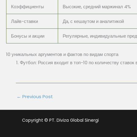
Коэффициенты
Высокие, средний маржинал 4%
Лайв-ставки
Да, с кешаутом и аналитикой
Бонусы и акции
Регулярные, индивидуальные пре
10 уникальных аргументов и фактов по видам спорта
Футбол: Россия входит в топ-10 по количеству ставок 
←
Previous Post
Copyright © PT. Diviza Global Sinergi