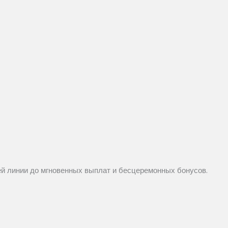
шей линии до мгновенных выплат и бесцеремонных бонусов.