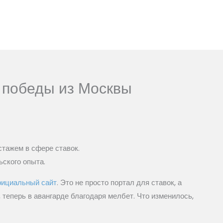
Partner
Client
Contact
т победы из Москвы
тажем в сфере ставок.
ьского опыта.
фициальный сайт
. Это не просто портал для ставок, а
 теперь в авангарде благодаря мелбет. Что изменилось,