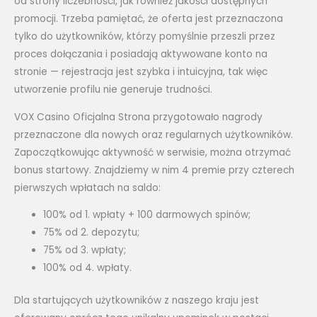
od strony liczebności, jak również jakości dostępnych
promocji. Trzeba pamiętać, że oferta jest przeznaczona
tylko do użytkowników, którzy pomyślnie przeszli przez
proces dołączania i posiadają aktywowane konto na
stronie — rejestracja jest szybka i intuicyjna, tak więc
utworzenie profilu nie generuje trudności.
VOX Casino Oficjalna Strona przygotowało nagrody
przeznaczone dla nowych oraz regularnych użytkowników.
Zapoczątkowując aktywność w serwisie, można otrzymać
bonus startowy. Znajdziemy w nim 4 premie przy czterech
pierwszych wpłatach na saldo:
100% od 1. wpłaty + 100 darmowych spinów;
75% od 2. depozytu;
75% od 3. wpłaty;
100% od 4. wpłaty.
Dla startujących użytkowników z naszego kraju jest