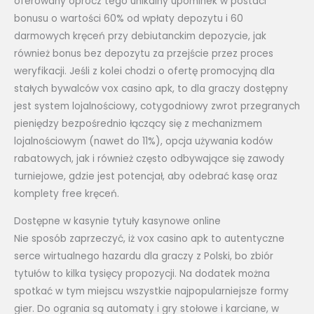
oferowany oprócz tego unikalny upominek w postaci
bonusu o wartości 60% od wpłaty depozytu i 60
darmowych kręceń przy debiutanckim depozycie, jak
również bonus bez depozytu za przejście przez proces
weryfikacji. Jeśli z kolei chodzi o ofertę promocyjną dla
stałych bywalców vox casino apk, to dla graczy dostępny
jest system lojalnościowy, cotygodniowy zwrot przegranych
pieniędzy bezpośrednio łączący się z mechanizmem
lojalnościowym (nawet do 11%), opcja używania kodów
rabatowych, jak i również często odbywające się zawody
turniejowe, gdzie jest potencjał, aby odebrać kasę oraz
komplety free kręceń.
Dostępne w kasynie tytuły kasynowe online
Nie sposób zaprzeczyć, iż vox casino apk to autentyczne
serce wirtualnego hazardu dla graczy z Polski, bo zbiór
tytułów to kilka tysięcy propozycji. Na dodatek można
spotkać w tym miejscu wszystkie najpopularniejsze formy
gier. Do ogrania są automaty i gry stołowe i karciane, w