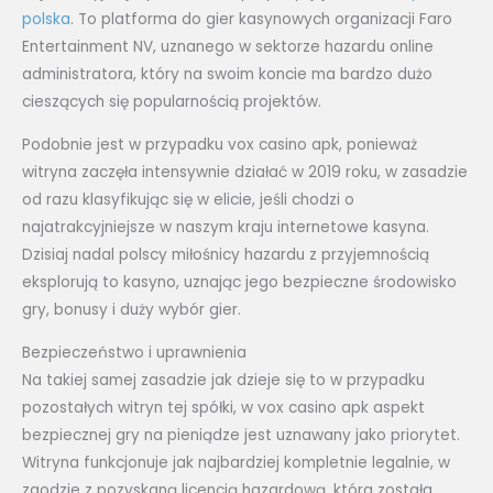
polska
. To platforma do gier kasynowych organizacji Faro
Entertainment NV, uznanego w sektorze hazardu online
administratora, który na swoim koncie ma bardzo dużo
cieszących się popularnością projektów.
Podobnie jest w przypadku vox casino apk, ponieważ
witryna zaczęła intensywnie działać w 2019 roku, w zasadzie
od razu klasyfikując się w elicie, jeśli chodzi o
najatrakcyjniejsze w naszym kraju internetowe kasyna.
Dzisiaj nadal polscy miłośnicy hazardu z przyjemnością
eksplorują to kasyno, uznając jego bezpieczne środowisko
gry, bonusy i duży wybór gier.
Bezpieczeństwo i uprawnienia
Na takiej samej zasadzie jak dzieje się to w przypadku
pozostałych witryn tej spółki, w vox casino apk aspekt
bezpiecznej gry na pieniądze jest uznawany jako priorytet.
Witryna funkcjonuje jak najbardziej kompletnie legalnie, w
zgodzie z pozyskaną licencją hazardową, która została