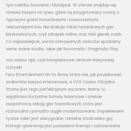
tym ruletka, baccarat i blackjack. W ofercie znajduje się
również kasyno na żywo, gdzie są przygotowany roomy z
typowymi grami hazardowymi i nowoczesnymi
teleturniejami live. Nie brakuje także hazardowych gier
błyskawicznych, czyli zdrapek online oraz mini gierek crash.
Co najważniejsze, wśród oferowanych twórców spotkamy
same znane studia, takie jak Novomatic i Pragmatic Play.
vox casino apk, czyli kompleksowe centrum kasynowej
rozrywki
Faro Entertainment NV to firma, która wie, jak produkować
znakomite kasyna internetowe, a VOX Casino Oficjalna
Strona jest tego perfekcyjnym wyrazem. Mamy tu
wyjątkowo korzystne bonusy kasynowe i sowicie
zaopatrzoną sekcję gier hazardowych, która jest
różnorodna i ponadto ciągle modernizowana. Dopełnieniem
tychże zalet jest wiarygodne, rzetelne środowisko gry,
którego gwarancją jest posiadana licencja i zastosowane