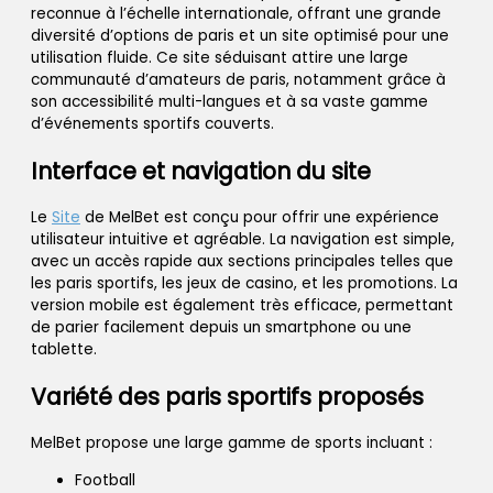
reconnue à l’échelle internationale, offrant une grande
diversité d’options de paris et un site optimisé pour une
utilisation fluide. Ce site séduisant attire une large
communauté d’amateurs de paris, notamment grâce à
son accessibilité multi-langues et à sa vaste gamme
d’événements sportifs couverts.
Interface et navigation du site
Le
Site
de MelBet est conçu pour offrir une expérience
utilisateur intuitive et agréable. La navigation est simple,
avec un accès rapide aux sections principales telles que
les paris sportifs, les jeux de casino, et les promotions. La
version mobile est également très efficace, permettant
de parier facilement depuis un smartphone ou une
tablette.
Variété des paris sportifs proposés
MelBet propose une large gamme de sports incluant :
Football