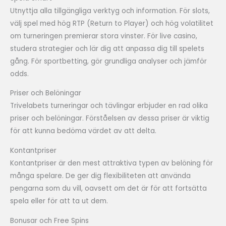
Utnyttja alla tillgängliga verktyg och information. För slots,
välj spel med hög RTP (Return to Player) och hög volatilitet
om turneringen premierar stora vinster. För live casino,
studera strategier och lär dig att anpassa dig till spelets
gång. För sportbetting, gör grundliga analyser och jämför
odds.
Priser och Belöningar
Trivelabets turneringar och tävlingar erbjuder en rad olika
priser och belöningar. Förståelsen av dessa priser är viktig
för att kunna bedöma värdet av att delta.
Kontantpriser
Kontantpriser är den mest attraktiva typen av belöning för
många spelare. De ger dig flexibiliteten att använda
pengarna som du vill, oavsett om det är för att fortsätta
spela eller för att ta ut dem.
Bonusar och Free Spins