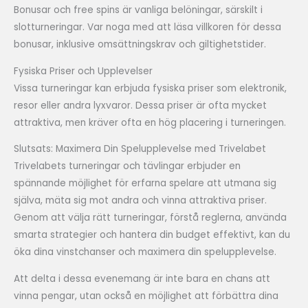
Bonusar och free spins är vanliga belöningar, särskilt i
slotturneringar. Var noga med att läsa villkoren för dessa
bonusar, inklusive omsättningskrav och giltighetstider.
Fysiska Priser och Upplevelser
Vissa turneringar kan erbjuda fysiska priser som elektronik,
resor eller andra lyxvaror. Dessa priser är ofta mycket
attraktiva, men kräver ofta en hög placering i turneringen.
Slutsats: Maximera Din Spelupplevelse med Trivelabet
Trivelabets turneringar och tävlingar erbjuder en
spännande möjlighet för erfarna spelare att utmana sig
själva, mäta sig mot andra och vinna attraktiva priser.
Genom att välja rätt turneringar, förstå reglerna, använda
smarta strategier och hantera din budget effektivt, kan du
öka dina vinstchanser och maximera din spelupplevelse.
Att delta i dessa evenemang är inte bara en chans att
vinna pengar, utan också en möjlighet att förbättra dina