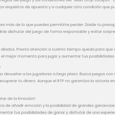
los requisitos de apuesta y a cualquier otra condición que p
tes más de lo que puedes permitirte perder. Divide tu pre
rás disfrutar del juego de forma responsable y evitar sorp
aliados. Presta atención a cuánto tiempo queda para que el
 es el mejor momento para jugar y aumentar tus posibilidades
)
go devuelve a los jugadores a largo plazo. Busca juegos con u
uperar tu dinero. Aunque el RTP no garantiza la victoria en c
utar de la Emoción!
a de añadir emoción y la posibilidad de grandes ganancias 
ntar tus posibilidades de ganar y disfrutar de una experi