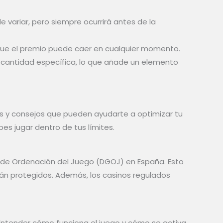
 variar, pero siempre ocurrirá antes de la
que el premio puede caer en cualquier momento.
 cantidad específica, lo que añade un elemento
as y consejos que pueden ayudarte a optimizar tu
es jugar dentro de tus límites.
al de Ordenación del Juego (DGOJ) en España. Esto
tán protegidos. Además, los casinos regulados
 Entender cómo funciona el juego y cómo se activa