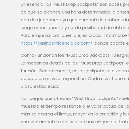
En esencia, los “Must Drop Jackpots” son botes pro
de que se alcance una hora determinada, o antes 
para los jugadores, ya que aumenta la probabilid
juego emocionante y con la posibilidad de obtene
Para empezar con buen pie, es crucial informarse 
https://casinosinlicencia.co.com/
, donde podrás e
Cómo Funcionan los “Must Drop Jackpots”: Desgl
La mecánica detrás de los “Must Drop Jackpots” 
función. Generalmente, estos jackpots se dividen 
basado en un valor específico. Cada nivel tiene s
plazo establecido.
Los juegos que ofrecen “Must Drop Jackpots” suel
muestra el tiempo restante o el valor actual del 
más se acerca el límite, mayor es la emoción y la
completamente aleatoria. No hay ninguna estrateg