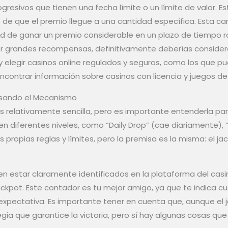
gresivos que tienen una fecha límite o un límite de valor. E
de que el premio llegue a una cantidad específica. Esta ca
ad de ganar un premio considerable en un plazo de tiempo r
r grandes recompensas, definitivamente deberías considera
y elegir casinos online regulados y seguros, como los que p
ncontrar información sobre casinos con licencia y juegos de
osando el Mecanismo
es relativamente sencilla, pero es importante entenderla 
en diferentes niveles, como “Daily Drop” (cae diariamente), 
us propias reglas y límites, pero la premisa es la misma: el
en estar claramente identificados en la plataforma del cas
jackpot. Este contador es tu mejor amigo, ya que te indica 
 expectativa. Es importante tener en cuenta que, aunque el 
ia que garantice la victoria, pero sí hay algunas cosas qu