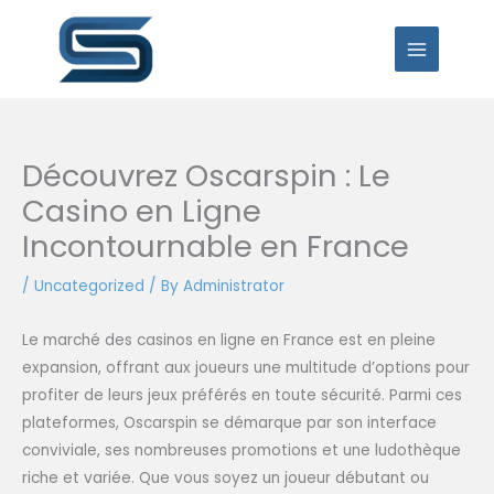
Skip
to
content
Découvrez Oscarspin : Le
Casino en Ligne
Incontournable en France
/
Uncategorized
/ By
Administrator
Le marché des casinos en ligne en France est en pleine
expansion, offrant aux joueurs une multitude d’options pour
profiter de leurs jeux préférés en toute sécurité. Parmi ces
plateformes, Oscarspin se démarque par son interface
conviviale, ses nombreuses promotions et une ludothèque
riche et variée. Que vous soyez un joueur débutant ou