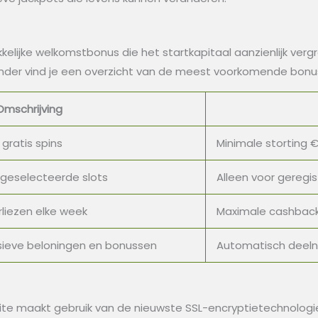
lijke welkomstbonus die het startkapitaal aanzienlijk vergr
ronder vind je een overzicht van de meest voorkomende bonu
Omschrijving
gratis spins
Minimale storting €
p geselecteerde slots
Alleen voor geregi
liezen elke week
Maximale cashback 
sieve beloningen en bonussen
Automatisch deeln
 site maakt gebruik van de nieuwste SSL-encryptietechnolog