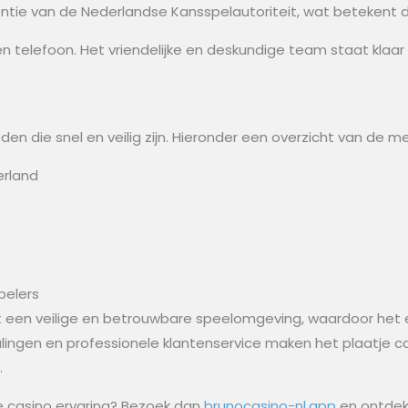
ntie van de Nederlandse Kansspelautoriteit, wat betekent d
il en telefoon. Het vriendelijke en deskundige team staat 
 die snel en veilig zijn. Hieronder een overzicht van de me
erland
pelers
een veilige en betrouwbare speelomgeving, waardoor het e
talingen en professionele klantenservice maken het plaatje c
.
ne casino ervaring? Bezoek dan
brunocasino-nl.app
en ontdek 