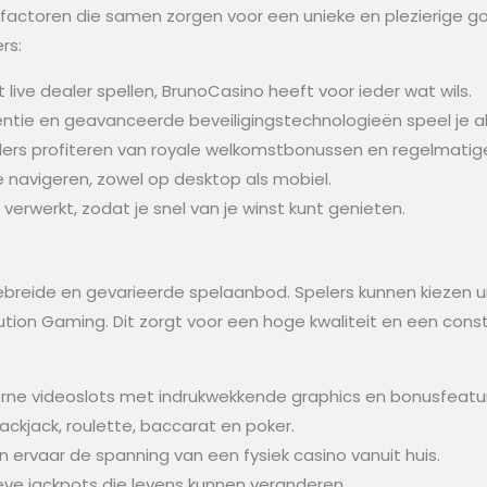
actoren die samen zorgen voor een unieke en plezierige goke
rs:
live dealer spellen, BrunoCasino heeft voor ieder wat wils.
ntie en geavanceerde beveiligingstechnologieën speel je alt
rs profiteren van royale welkomstbonussen en regelmatig
e navigeren, zowel op desktop als mobiel.
verwerkt, zodat je snel van je winst kunt genieten.
gebreide en gevarieerde spelaanbod. Spelers kunnen kiezen
ution Gaming. Dit zorgt voor een hoge kwaliteit en een con
rne videoslots met indrukwekkende graphics en bonusfeatu
lackjack, roulette, baccarat en poker.
 ervaar de spanning van een fysiek casino vanuit huis.
e jackpots die levens kunnen veranderen.