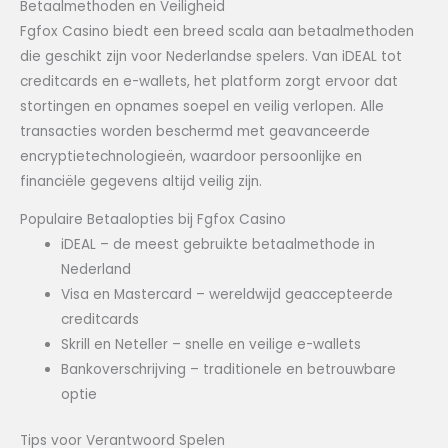
Betaalmethoden en Veiligheid
Fgfox Casino biedt een breed scala aan betaalmethoden
die geschikt zijn voor Nederlandse spelers. Van iDEAL tot
creditcards en e-wallets, het platform zorgt ervoor dat
stortingen en opnames soepel en veilig verlopen. Alle
transacties worden beschermd met geavanceerde
encryptietechnologieën, waardoor persoonlijke en
financiële gegevens altijd veilig zijn.
Populaire Betaalopties bij Fgfox Casino
iDEAL – de meest gebruikte betaalmethode in
Nederland
Visa en Mastercard – wereldwijd geaccepteerde
creditcards
Skrill en Neteller – snelle en veilige e-wallets
Bankoverschrijving – traditionele en betrouwbare
optie
Tips voor Verantwoord Spelen