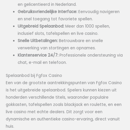
en gelicentieerd in Nederland.
Gebruiksvriendelijke Interface:
Eenvoudig navigeren
en snel toegang tot favoriete spellen.
Uitgebreid Spelaanbod:
Meer dan 1000 spellen,
inclusief slots, tafelspellen en live casino.
Snelle Uitbetalingen:
Betrouwbare en snelle
verwerking van stortingen en opnames.
Klantenservice 24/7:
Professionele ondersteuning via
chat, e-mail en telefoon.
Spelaanbod bij Fgfox Casino
Een van de grootste aantrekkingspunten van Fgfox Casino
is het uitgebreide spelaanbod. Spelers kunnen kiezen uit
honderden verschillende titels, waaronder populaire
gokkasten, tafelspellen zoals blackjack en roulette, en een
live casino met echte dealers. Dit zorgt voor een
dynamische en authentieke casino-ervaring, direct vanuit
huis.