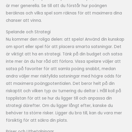
är mer generella. Se till att du förstår hur poängen
beräknas och vilka spel som räknas för att maximera dina
chanser att vinna.
Spelande och Strategi
Nu kommer den roliga delen: att spela! Använd din kunskap
om sport eller spel för att placera smarta satsningar. Det
är viktigt att ha en strategi. Tänk på din budget och satsa
inte mer än du har råd att förlora. Vissa spelare väljer att
satsa på favoriter för att samla poäng snabbt, medan
andra väljer mer riskfyllda satsningar med högre odds för
att maximera poängpotentialen. Det beror helt på din
riskaptit och vilken typ av turnering du deltar i. Håll koll på
topplistan för att se hur du ligger till och anpassa din
strategi därefter. Om du ligger långt efter, kanske du
behöver ta större risker. Ligger du bra till, kan du vara mer
försiktig för att säkra din plats.
Priser och Utbetalningar