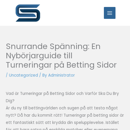
Skip
to
content
Snurrande Spänning: En
Nybörjarguide till
Turneringar på Betting Sidor
/
Uncategorized
/ By
Administrator
Vad är Turneringar på Betting Sidor och Varför Ska Du Bry
Dig?
Är du ny till bettingvärlden och sugen på att testa något
nytt? Då har du kommit rätt! Turneringar på betting sidor är
ett fantastiskt sätt att krydda din spelupplevelse. Istället
för att bara satsa på enskilda matcher eller evenemang,