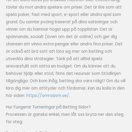
tävlar du mot andra spelare om priser. Det är lite som att
spela poker, fast med sport, e-sport eller andra spel som
grund. Du samlar poäng baserat på dina satsningar och
vinner om du hamnar högst upp på topplistan. Det är
spännande, socialt (även om det är online) och ger dig
chansen att vinna extra pengar eller andra fina priser. Det
är också ett bra sätt att lära sig mer om betting och
utveckla dina strategier. Tänk på att alltid spela
ansvarsfullt och sätta en budget. Om du känner att du
behöver hjälp eller stöd, finns det resurser som Stödlinjen
tillgängliga. Och kom ihåg, betting ska vara roligt! Om du vill
lära dig mer om attityder och fördomar, kan du kolla in den
här sidan:
https://omrasism.se/
.
Hur Fungerar Turneringar på Betting Sidor?
Processen är ganska enkel, men låt oss bryta ner den steg
för steg: