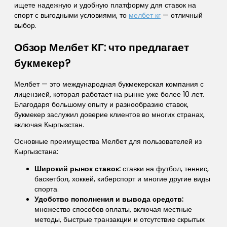
ищете надежную и удобную платформу для ставок на
спорт с выгодными условиями, то
мелбет кг
— отличный
выбор.
Обзор Мелбет КГ: что предлагает
букмекер?
Мелбет — это международная букмекерская компания с
лицензией, которая работает на рынке уже более 10 лет.
Благодаря большому опыту и разнообразию ставок,
букмекер заслужил доверие клиентов во многих странах,
включая Кыргызстан.
Основные преимущества Мелбет для пользователей из
Кыргызстана:
Широкий рынок ставок:
ставки на футбол, теннис,
баскетбол, хоккей, киберспорт и многие другие виды
спорта.
Удобство пополнения и вывода средств:
множество способов оплаты, включая местные
методы, быстрые транзакции и отсутствие скрытых