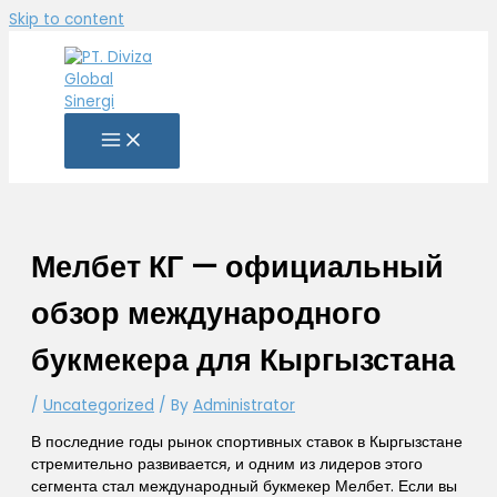
Skip to content
Мелбет КГ — официальный
обзор международного
букмекера для Кыргызстана
/
Uncategorized
/ By
Administrator
В последние годы рынок спортивных ставок в Кыргызстане
стремительно развивается, и одним из лидеров этого
сегмента стал международный букмекер Мелбет. Если вы