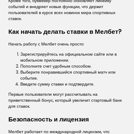
Кроме того, букмекер постоянно обновляет линейку
событий и внедряет новые функции, что держит
пользователей в курсе всех новинок мира спортивных
ставок.
Как начать делать ставки в Мелбет?
Начать работу с Мелбет очень просто:
Зарегистрируйтесь на официальном сайте или в
мобильном приложении.
Пополните счет удобным способом.
Выберите понравившийся спортивный матч или
событие.
Введите сумму ставки и подтвердите.
Первые пользователи могут рассчитывать на
приветственный бонус, который увеличит стартовый банк
для ставок.
Безопасность и лицензия
Мелбет работает по международной лицензии, что