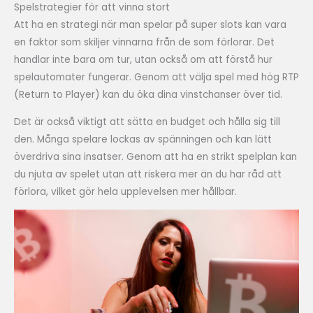
Spelstrategier för att vinna stort
Att ha en strategi när man spelar på super slots kan vara
en faktor som skiljer vinnarna från de som förlorar. Det
handlar inte bara om tur, utan också om att förstå hur
spelautomater fungerar. Genom att välja spel med hög RTP
(Return to Player) kan du öka dina vinstchanser över tid.
Det är också viktigt att sätta en budget och hålla sig till
den. Många spelare lockas av spänningen och kan lätt
överdriva sina insatser. Genom att ha en strikt spelplan kan
du njuta av spelet utan att riskera mer än du har råd att
förlora, vilket gör hela upplevelsen mer hållbar.