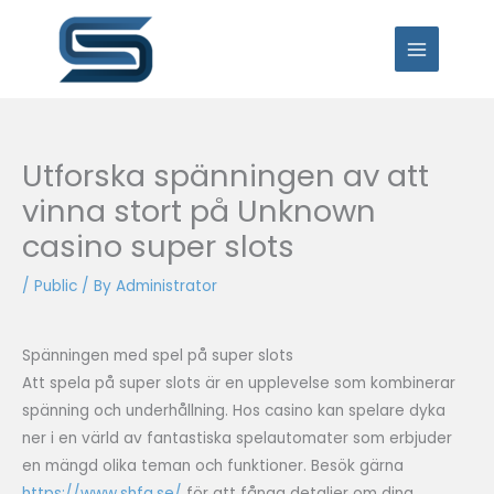
Skip
to
content
Utforska spänningen av att
vinna stort på Unknown
casino super slots
/
Public
/ By
Administrator
Spänningen med spel på super slots
Att spela på super slots är en upplevelse som kombinerar
spänning och underhållning. Hos casino kan spelare dyka
ner i en värld av fantastiska spelautomater som erbjuder
en mängd olika teman och funktioner. Besök gärna
https://www.shfa.se/
för att fånga detaljer om dina