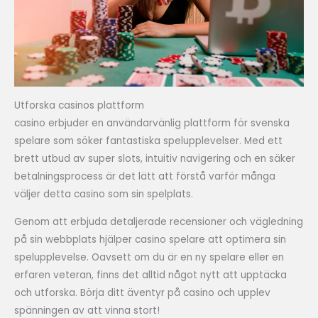
Utforska casinos plattform
casino erbjuder en användarvänlig plattform för svenska
spelare som söker fantastiska spelupplevelser. Med ett
brett utbud av super slots, intuitiv navigering och en säker
betalningsprocess är det lätt att förstå varför många
väljer detta casino som sin spelplats.
Genom att erbjuda detaljerade recensioner och vägledning
på sin webbplats hjälper casino spelare att optimera sin
spelupplevelse. Oavsett om du är en ny spelare eller en
erfaren veteran, finns det alltid något nytt att upptäcka
och utforska. Börja ditt äventyr på casino och upplev
spänningen av att vinna stort!