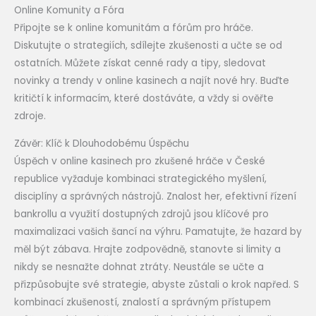
Online Komunity a Fóra
Připojte se k online komunitám a fórům pro hráče.
Diskutujte o strategiích, sdílejte zkušenosti a učte se od
ostatních. Můžete získat cenné rady a tipy, sledovat
novinky a trendy v online kasinech a najít nové hry. Buďte
kritičtí k informacím, které dostáváte, a vždy si ověřte
zdroje.
Závěr: Klíč k Dlouhodobému Úspěchu
Úspěch v online kasinech pro zkušené hráče v České
republice vyžaduje kombinaci strategického myšlení,
disciplíny a správných nástrojů. Znalost her, efektivní řízení
bankrollu a využití dostupných zdrojů jsou klíčové pro
maximalizaci vašich šancí na výhru. Pamatujte, že hazard by
měl být zábava. Hrajte zodpovědně, stanovte si limity a
nikdy se nesnažte dohnat ztráty. Neustále se učte a
přizpůsobujte své strategie, abyste zůstali o krok napřed. S
kombinací zkušeností, znalostí a správným přístupem