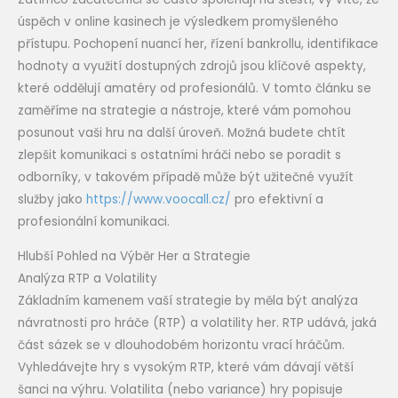
úspěch v online kasinech je výsledkem promyšleného
přístupu. Pochopení nuancí her, řízení bankrollu, identifikace
hodnoty a využití dostupných zdrojů jsou klíčové aspekty,
které oddělují amatéry od profesionálů. V tomto článku se
zaměříme na strategie a nástroje, které vám pomohou
posunout vaši hru na další úroveň. Možná budete chtít
zlepšit komunikaci s ostatními hráči nebo se poradit s
odborníky, v takovém případě může být užitečné využít
služby jako
https://www.voocall.cz/
pro efektivní a
profesionální komunikaci.
Hlubší Pohled na Výběr Her a Strategie
Analýza RTP a Volatility
Základním kamenem vaší strategie by měla být analýza
návratnosti pro hráče (RTP) a volatility her. RTP udává, jaká
část sázek se v dlouhodobém horizontu vrací hráčům.
Vyhledávejte hry s vysokým RTP, které vám dávají větší
šanci na výhru. Volatilita (nebo variance) hry popisuje