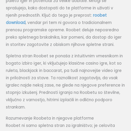
paleto iger in potencial za velike dobitke. Mnogi se
sprašujejo, kako dostopati do te platforme in uživati v
njenih prednostih. Ključ do tega je preprost:
roobet
download
, vendar pri tem ni govora o tradicionalnem
prenosu programske opreme. Roobet deluje neposredno
preko spletnega brskalnika, kar pomeni, da dostop do iger
in storitev zagotovite z obiskom njihove spletne strani.
Spletna stran Roobet se ponaša z intuitivnim vmesnikom in
bogato izbiro iger, ki vključujejo klasične casino igre, kot so
ruleta, blackjack in baccarat, pa tudi najnovejše video igre
in priložnosti za stave. Ta raznolikost zagotavlja, da vsak
igralec najde nekaj zase, ne glede na njegove preference in
stopnjo izkušenj. Prednosti igranja na Roobetu so številne,
vključno z varnostjo, hitrimi izplačili in odlično podporo
strankam.
Razumevanje Roobeta in njegove platforme
Roobet ni samo spletna stran za igralništvo; je celovita