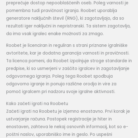
preprečuje dostop nepooblaščenih oseb. Poleg varnosti je
pomembna tudi pravičnost igranja. Roobet uporablja
generatore naključnih števil (RNG), ki zagotavljajo, da so
rezultati iger naključni in nepristranski. Ta sistem zagotavlja,
da ima vsak igralec enake možnosti za zmago.
Roobet je licenciran in reguliran s strani priznane igralniške
avtoritete, kar je dodatna garancija varnosti in pravičnosti.
Ta licenca pomeni, da Roobet izpolnjuje stroge standarde in
predpise, ki so usmerjeni v zaščito igralcev in zagotavljanje
odgovornega igranja. Poleg tega Roobet spodbuja
odgovorno igranje in ponuja različne orodja in vire za
pomoč igralcem pri nadzoru svoje igralne aktivnosti.
Kako začeti igrati na Roobetu
Začeti igrati na Roobetu je izjemno enostavno. Prvi korak je
ustvarjanje računa. Postopek registracije je hiter in
enostaven, zahteva le nekaj osnovnih informacij, kot so e-
poštni naslov, uporabniško ime in geslo. Po uspešni