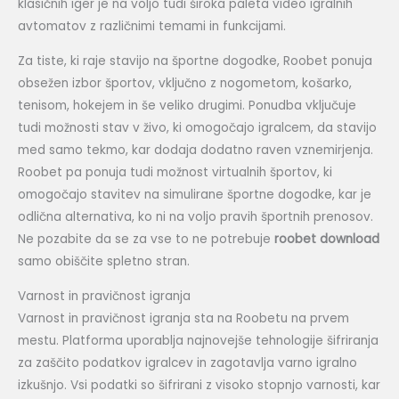
klasičnih iger je na voljo tudi široka paleta video igralnih
avtomatov z različnimi temami in funkcijami.
Za tiste, ki raje stavijo na športne dogodke, Roobet ponuja
obsežen izbor športov, vključno z nogometom, košarko,
tenisom, hokejem in še veliko drugimi. Ponudba vključuje
tudi možnosti stav v živo, ki omogočajo igralcem, da stavijo
med samo tekmo, kar dodaja dodatno raven vznemirjenja.
Roobet pa ponuja tudi možnost virtualnih športov, ki
omogočajo stavitev na simulirane športne dogodke, kar je
odlična alternativa, ko ni na voljo pravih športnih prenosov.
Ne pozabite da se za vse to ne potrebuje
roobet download
samo obiščite spletno stran.
Varnost in pravičnost igranja
Varnost in pravičnost igranja sta na Roobetu na prvem
mestu. Platforma uporablja najnovejše tehnologije šifriranja
za zaščito podatkov igralcev in zagotavlja varno igralno
izkušnjo. Vsi podatki so šifrirani z visoko stopnjo varnosti, kar