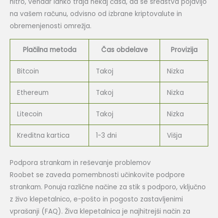
hitro, vendar lahko traja nekaj časa, da se sredstva pojavijo
na vašem računu, odvisno od izbrane kriptovalute in
obremenjenosti omrežja.
Plačilna metoda
Čas obdelave
Provizija
Bitcoin
Takoj
Nizka
Ethereum
Takoj
Nizka
Litecoin
Takoj
Nizka
Kreditna kartica
1-3 dni
Višja
Podpora strankam in reševanje problemov
Roobet se zaveda pomembnosti učinkovite podpore
strankam. Ponuja različne načine za stik s podporo, vključno
z živo klepetalnico, e-pošto in pogosto zastavljenimi
vprašanji (FAQ). Živa klepetalnica je najhitrejši način za