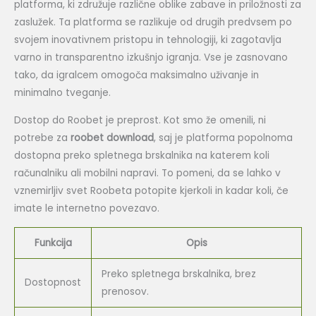
platforma, ki združuje različne oblike zabave in priložnosti za
zaslužek. Ta platforma se razlikuje od drugih predvsem po
svojem inovativnem pristopu in tehnologiji, ki zagotavlja
varno in transparentno izkušnjo igranja. Vse je zasnovano
tako, da igralcem omogoča maksimalno uživanje in
minimalno tveganje.
Dostop do Roobet je preprost. Kot smo že omenili, ni
potrebe za
roobet download
, saj je platforma popolnoma
dostopna preko spletnega brskalnika na katerem koli
računalniku ali mobilni napravi. To pomeni, da se lahko v
vznemirljiv svet Roobeta potopite kjerkoli in kadar koli, če
imate le internetno povezavo.
Funkcija
Opis
Preko spletnega brskalnika, brez
Dostopnost
prenosov.