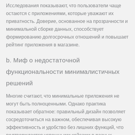
Исследования показывают, что пользователи чаще
остаются с приложениями, которые уважают их
приватность. Доверие, основанное на прозрачности и
минимальной сборке данных, способствует
формированию долгосрочных отношений и повышает
рейтинг приложения в магазине.
b. Миф о недостаточной
функциональности минималистичных
решений
Многие считают, что минимальные приложения не
могут быть полноценными. Однако практика
показывает обратное: правильный дизайн позволяет
сосредоточиться на важном, обеспечивая высокую
эффективность и удобство без лишних функций, что