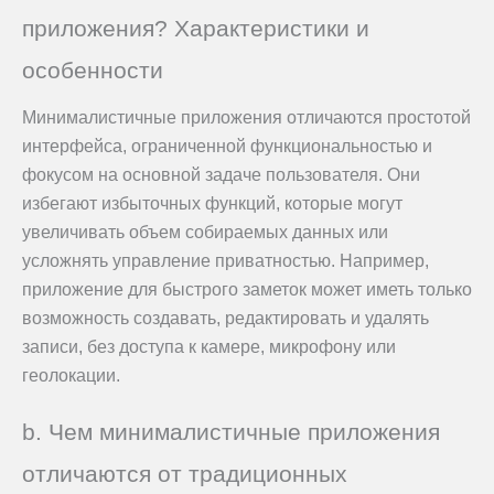
приложения? Характеристики и
особенности
Минималистичные приложения отличаются простотой
интерфейса, ограниченной функциональностью и
фокусом на основной задаче пользователя. Они
избегают избыточных функций, которые могут
увеличивать объем собираемых данных или
усложнять управление приватностью. Например,
приложение для быстрого заметок может иметь только
возможность создавать, редактировать и удалять
записи, без доступа к камере, микрофону или
геолокации.
b. Чем минималистичные приложения
отличаются от традиционных