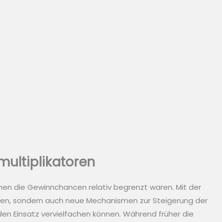
multiplikatoren
en die Gewinnchancen relativ begrenzt waren. Mit der
 boten, sondern auch neue Mechanismen zur Steigerung der
en Einsatz vervielfachen können. Während früher die