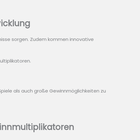
icklung
ebnisse sorgen. Zudem kommen innovative
tiplikatoren.
 Spiele als auch große Gewinnmöglichkeiten zu
innmultiplikatoren