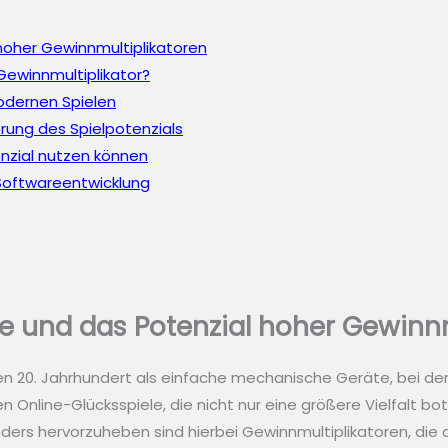
hoher Gewinnmultiplikatoren
ewinnmultiplikator?
odernen Spielen
erung des Spielpotenzials
enzial nutzen können
 Softwareentwicklung
e und das Potenzial hoher Gewinn
n 20. Jahrhundert als einfache mechanische Geräte, bei den
den Online-Glücksspiele, die nicht nur eine größere Vielfalt
rs hervorzuheben sind hierbei Gewinnmultiplikatoren, die d