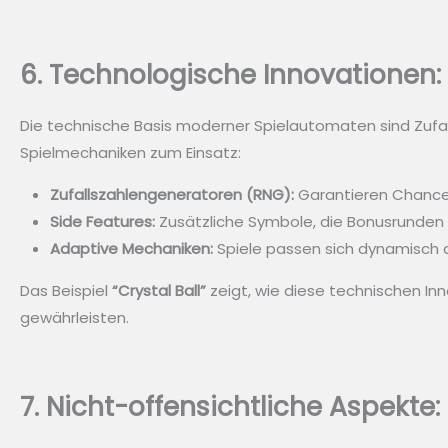
6. Technologische Innovationen
Die technische Basis moderner Spielautomaten sind Zufal
Spielmechaniken zum Einsatz:
Zufallszahlengeneratoren (RNG):
Garantieren Chanceng
Side Features:
Zusätzliche Symbole, die Bonusrunden o
Adaptive Mechaniken:
Spiele passen sich dynamisch a
Das Beispiel
“Crystal Ball”
zeigt, wie diese technischen In
gewährleisten.
7. Nicht-offensichtliche Aspekte