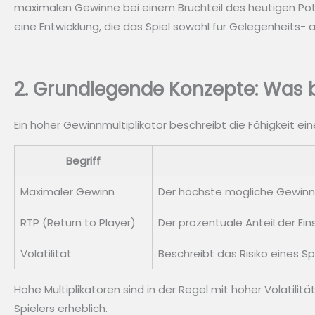
maximalen Gewinne bei einem Bruchteil des heutigen Pot
eine Entwicklung, die das Spiel sowohl für Gelegenheits- a
2. Grundlegende Konzepte: Was 
Ein hoher Gewinnmultiplikator beschreibt die Fähigkeit ein
Begriff
Maximaler Gewinn
Der höchste mögliche Gewinn, d
RTP (Return to Player)
Der prozentuale Anteil der Eins
Volatilität
Beschreibt das Risiko eines S
Hohe Multiplikatoren sind in der Regel mit hoher Volatili
Spielers erheblich.