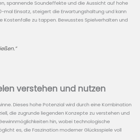
en, spannende Soundeffekte und die Aussicht auf hohe
-mal Einsatz, steigert die Erwartungshaltung und kann
ne Kostenfalle zu tappen. Bewusstes Spielverhalten und
ießen.”
ielen verstehen und nutzen
inne. Dieses hohe Potenzial wird durch eine Kombination
ziell, die zugrunde liegenden Konzepte zu verstehen und
 Gewinnmöglichkeiten hin, wobei technologische
licht es, die Faszination moderner Glücksspiele voll