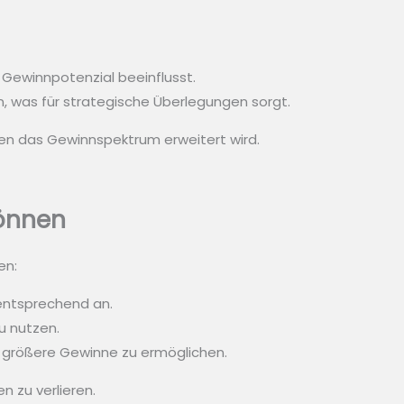
 Gewinnpotenzial beeinflusst.
n, was für strategische Überlegungen sorgt.
nen das Gewinnspektrum erweitert wird.
können
en:
 entsprechend an.
u nutzen.
um größere Gewinne zu ermöglichen.
n zu verlieren.