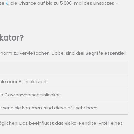
ise
K
, die Chance auf bis zu 5.000-mal des Einsatzes –
kator?
norm zu vervielfachen. Dabei sind drei Begriffe essentiell:
e oder Boni aktiviert.
 die Gewinnwahrscheinlichkeit.
er wenn sie kommen, sind diese oft sehr hoch.
glichen. Das beeinflusst das Risiko-Rendite-Profil eines