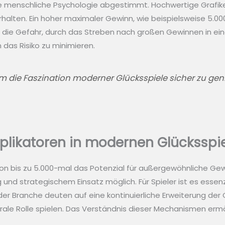
e menschliche Psychologie abgestimmt. Hochwertige Grafik
lten. Ein hoher maximaler Gewinn, wie beispielsweise 5.000
h die Gefahr, durch das Streben nach großen Gewinnen in ei
 das Risiko zu minimieren.
m die Faszination moderner Glücksspiele sicher zu gen
ltiplikatoren in modernen Glückssp
on bis zu 5.000-mal das Potenzial für außergewöhnliche Gew
 und strategischem Einsatz möglich. Für Spieler ist es essen
der Branche deuten auf eine kontinuierliche Erweiterung der
rale Rolle spielen. Das Verständnis dieser Mechanismen ermög