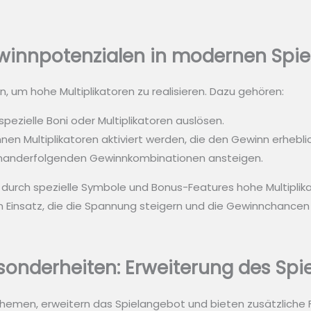
ewinnpotenzialen in modernen Spie
um hohe Multiplikatoren zu realisieren. Dazu gehören:
pezielle Boni oder Multiplikatoren auslösen.
n Multiplikatoren aktiviert werden, die den Gewinn erheblic
einanderfolgenden Gewinnkombinationen ansteigen.
s durch spezielle Symbole und Bonus-Features hohe Multiplika
m Einsatz, die die Spannung steigern und die Gewinnchanc
sonderheiten: Erweiterung des Spie
Themen, erweitern das Spielangebot und bieten zusätzliche F