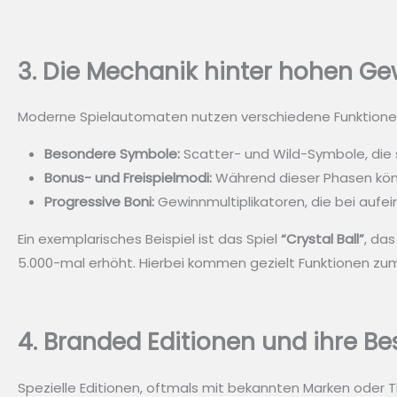
3. Die Mechanik hinter hohen G
Moderne Spielautomaten nutzen verschiedene Funktionen, 
Besondere Symbole:
Scatter- und Wild-Symbole, die s
Bonus- und Freispielmodi:
Während dieser Phasen könne
Progressive Boni:
Gewinnmultiplikatoren, die bei auf
Ein exemplarisches Beispiel ist das Spiel
“Crystal Ball”
, da
5.000-mal erhöht. Hierbei kommen gezielt Funktionen zu
4. Branded Editionen und ihre Be
Spezielle Editionen, oftmals mit bekannten Marken oder 