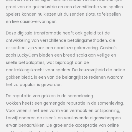
groei van de gokindustrie en een diversificatie van spellen.
Spelers konden nu kiezen uit duizenden slots, tafelspellen
en live casino-ervaringen.
Deze digitale transformatie heeft ook geleid tot de
ontwikkeling van verschillende betalingsmethoden, die
essentieel zijn voor een naadloze gokervaring. Casino’s
zoals LuckyGem bieden een breed scala aan veilige en
snelle betaalopties, wat bijdraagt aan de
aantrekkingskracht voor spelers. De keuzevrijheid die online
gokken biedt, is een van de belangrijkste redenen waarom
het zo populair is geworden.
De reputatie van gokken in de samenleving
Gokken heeft een gemengde reputatie in de samenleving.
Voor velen is het een vorm van vermaak en ontspanning,
terwijl anderen de risico’s en verslavende eigenschappen
ervan benadrukken. De groeiende acceptatie van online