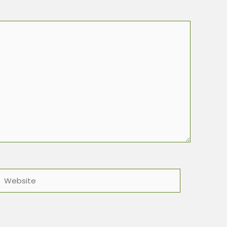
Website