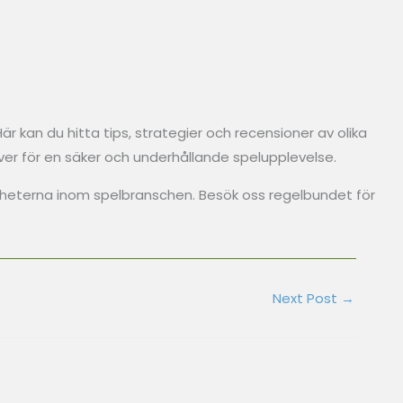
r kan du hitta tips, strategier och recensioner av olika
ver för en säker och underhållande spelupplevelse.
h nyheterna inom spelbranschen. Besök oss regelbundet för
Next Post
→