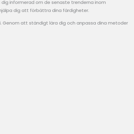
ålla dig informerad om de senaste trenderna inom
hjälpa dig att förbättra dina färdigheter.
egi. Genom att ständigt lära dig och anpassa dina metoder