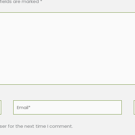
fields are marked
*
Email*
ser for the next time I comment.