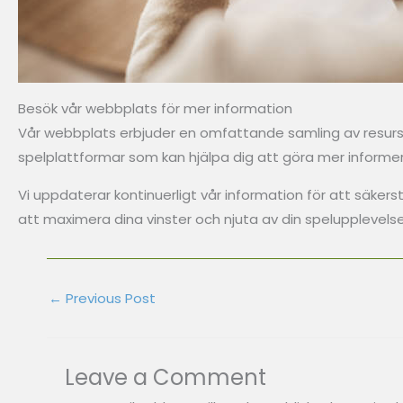
Besök vår webbplats för mer information
Vår webbplats erbjuder en omfattande samling av resurser f
spelplattformar som kan hjälpa dig att göra mer informer
Vi uppdaterar kontinuerligt vår information för att säkers
att maximera dina vinster och njuta av din spelupplevelse ti
←
Previous Post
Leave a Comment