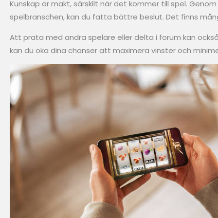
Kunskap är makt, särskilt när det kommer till spel. Genom
spelbranschen, kan du fatta bättre beslut. Det finns många 
Att prata med andra spelare eller delta i forum kan ocks
kan du öka dina chanser att maximera vinster och minimer