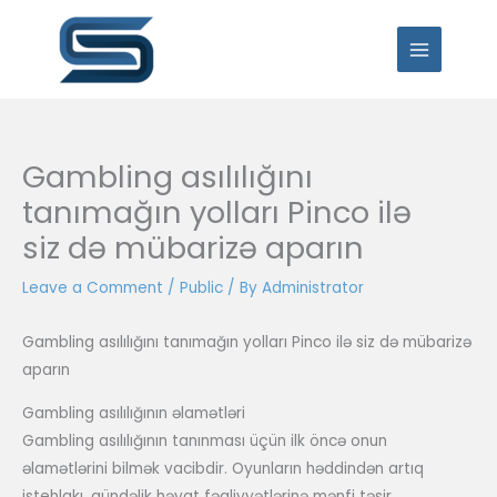
Skip
to
content
Gambling asılılığını
tanımağın yolları Pinco ilə
siz də mübarizə aparın
Leave a Comment
/
Public
/ By
Administrator
Gambling asılılığını tanımağın yolları Pinco ilə siz də mübarizə
aparın
Gambling asılılığının əlamətləri
Gambling asılılığının tanınması üçün ilk öncə onun
əlamətlərini bilmək vacibdir. Oyunların həddindən artıq
istehlakı, gündəlik həyat fəaliyyətlərinə mənfi təsir