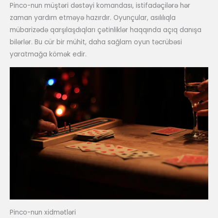
Pinco-nun müştəri dəstəyi komandası, istifadəçilərə hər
zaman yardım etməyə hazırdır. Oyunçular, asılılıqla
mübarizədə qarşılaşdıqları çətinliklər haqqında açıq danışa
bilərlər. Bu cür bir mühit, daha sağlam oyun təcrübəsi
yaratmağa kömək edir.
Pinco-nun xidmətləri