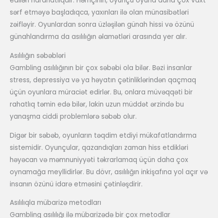
edilən narahatlıqdır. Həmçinin, oyunçu oyuna daha çox vaxt
sərf etməyə başladıqca, yaxınları ilə olan münasibətləri
zəifləyir. Oyunlardan sonra üzləşilən günah hissi və özünü
günahlandırma da asılılığın əlamətləri arasında yer alır.
Asılılığın səbəbləri
Gambling asılılığının bir çox səbəbi ola bilər. Bəzi insanlar
stress, depressiya və ya həyatın çətinliklərindən qaçmaq
üçün oyunlara müraciət edirlər. Bu, onlara müvəqqəti bir
rahatlıq təmin edə bilər, lakin uzun müddət ərzində bu
yanaşma ciddi problemlərə səbəb olur.
Digər bir səbəb, oyunların təqdim etdiyi mükafatlandırma
sistemidir. Oyunçular, qazandıqları zaman hiss etdikləri
həyəcan və məmnuniyyəti təkrarlamaq üçün daha çox
oynamağa meyllidirlər. Bu dövr, asılılığın inkişafına yol açır və
insanın özünü idarə etməsini çətinləşdirir.
Asılılıqla mübarizə metodları
Gambling asılılığı ilə mübarizədə bir çox metodlar